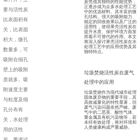
炭凭借其独特的性能优势，
正逐步成为众多水处理工艺
要与活性炭
中的优选材料。其丰富的微
孔结构、强大的吸附能力、
比表面积有
稳定的回收效果以及广泛的
适用性，使得果壳活性炭在
关，比表面
提升水质、保护环境方面发
挥着不可替代的作用。本文
积大，微孔
将深入探讨果壳活性炭在水
处理工艺中的应用优势及其
数量多，可
独特特点。
吸附在细孔
壁上的吸附
垃圾焚烧活性炭在废气
质就多。吸
处理中的应用
附速度主要
垃圾焚烧作为现代城市处理
固体废弃物的重要手段，其
与粒度及细
高效减量化的特性显著，但
废气污染问题依然严峻。废
孔分布有
气中的二恶英、酸性气体、
重金属及有机污染物等，若
关，水处理
未经有效处理，将对环境和
人类健康构成严重威胁。
用的活性
炭，要求过