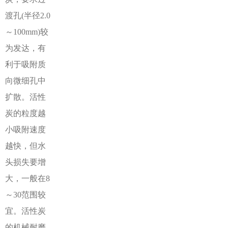
渡孔(半径2.0
～100mm)较
为发达，有
利于吸附质
向微细孔中
扩散。活性
炭的粒度越
小吸附速度
越快，但水
头损失要增
大，一般在8
～30范围较
宜。活性炭
的机械耐磨