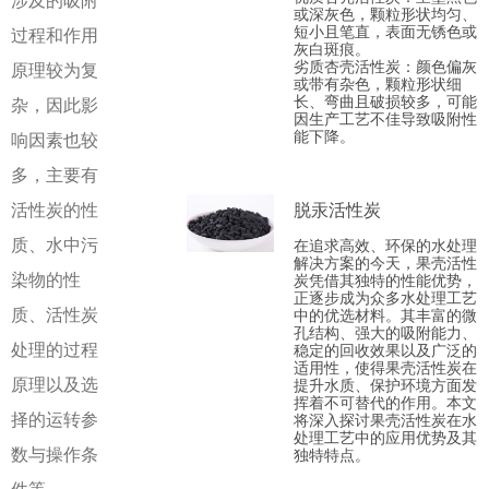
涉及的吸附
或深灰色，颗粒形状均匀、
短小且笔直，表面无锈色或
过程和作用
灰白斑痕。
劣质杏壳活性炭‌：颜色偏灰
原理较为复
或带有杂色，颗粒形状细
长、弯曲且破损较多，可能
杂，因此影
因生产工艺不佳导致吸附性
能下降。
响因素也较
多，主要有
活性炭的性
脱汞活性炭
质、水中污
在追求高效、环保的水处理
解决方案的今天，果壳活性
染物的性
炭凭借其独特的性能优势，
正逐步成为众多水处理工艺
质、活性炭
中的优选材料。其丰富的微
孔结构、强大的吸附能力、
处理的过程
稳定的回收效果以及广泛的
适用性，使得果壳活性炭在
原理以及选
提升水质、保护环境方面发
挥着不可替代的作用。本文
择的运转参
将深入探讨果壳活性炭在水
处理工艺中的应用优势及其
数与操作条
独特特点。