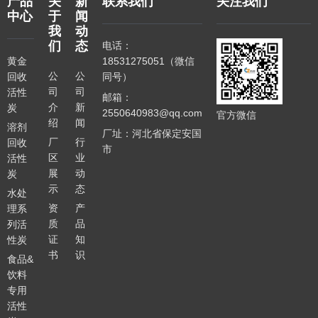
产品
关
新
联系我们
关注我们
中心
于
闻
我
动
们
态
电话：
黄金
18531275051（微信
公
公
回收
同号）
司
司
活性
邮箱：
介
新
炭
2550640983@qq.com
官方微信
绍
闻
溶剂
厂址：河北省保定安国
厂
行
回收
市
区
业
活性
展
动
炭
示
态
水处
资
产
理系
质
品
列活
证
知
性炭
书
识
食品&
饮料
专用
活性