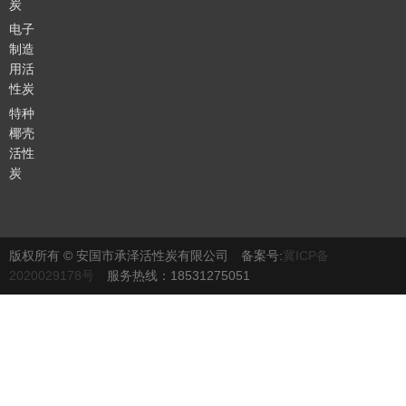
炭
电子
制造
用活
性炭
特种
椰壳
活性
炭
版权所有 © 安国市承泽活性炭有限公司 备案号:
冀ICP备
2020029178号
服务热线：18531275051