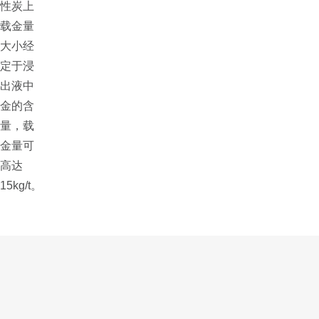
性炭上
载金量
大小经
定于浸
出液中
金的含
量，载
金量可
高达
15kg/t。