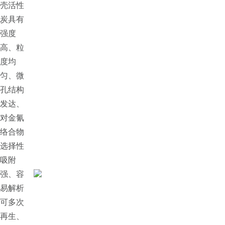
壳活性
炭具有
强度
高、粒
度均
匀、微
孔结构
发达、
对金氰
络合物
选择性
吸附
强、容
易解析
可多次
再生、