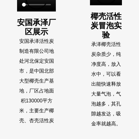
椰壳活性
安国承泽厂
炭冒泡实
区展示
验
安国承泽活性炭
承泽椰壳活性
制造有限公司地
炭杂质少，纯
处河北保定安国
净度高，放入
市，是中国北部
水中，可以看
大型椰壳生产基
出能快速释放
地，厂区占地面
大量气泡，气
积130000平方
泡越多，其孔
米，主要生产椰
隙越发达，吸
壳、杏壳活性炭
金率就越高。