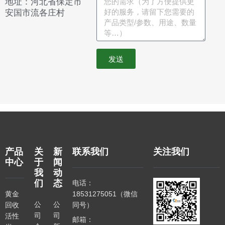
地址：河北省保定市
安国市流各庄村
发送
产品
关
新
联系我们
关注我们
中心
于
闻
我
动
们
态
电话：
黄金
18531275051（微信
公
公
回收
同号）
司
司
活性
邮箱：