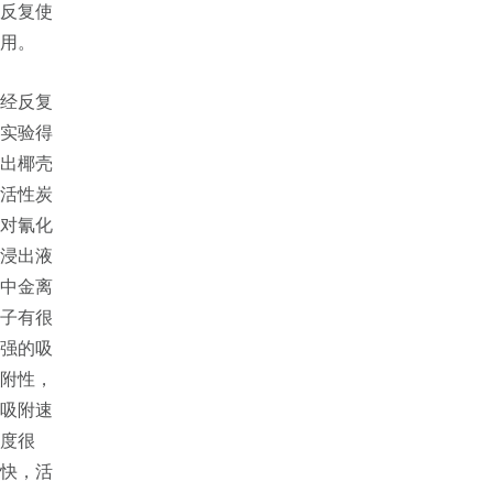
反复使
用。
经反复
实验得
出椰壳
活性炭
对氰化
浸出液
中金离
子有很
强的吸
附性，
吸附速
度很
快，活