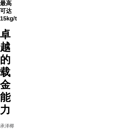
最高
可达
15kg/t
卓
越
的
载
金
能
力
承泽椰