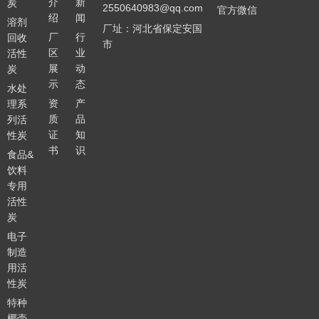
介
新
炭
2550640983@qq.com
官方微信
绍
闻
溶剂
厂址：河北省保定安国
厂
行
回收
市
区
业
活性
展
动
炭
示
态
水处
资
产
理系
质
品
列活
证
知
性炭
书
识
食品&
饮料
专用
活性
炭
电子
制造
用活
性炭
特种
椰壳