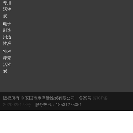
专用
活性
炭
电子
制造
用活
性炭
特种
椰壳
活性
炭
版权所有 © 安国市承泽活性炭有限公司 备案号:
冀ICP备
2020029178号
服务热线：18531275051