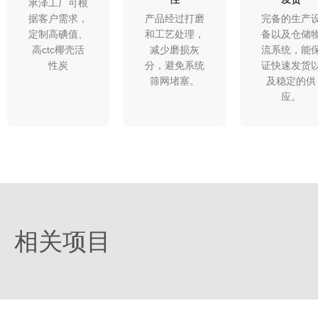
承泽工厂可根
据客户需求，
产品经过打磨
完备的生产
定制高碘值、
和工艺处理，
备以及仓储
高ctc椰壳活
减少磨损灰
流系统，能
性炭
分，避免系统
证快速发货
筛网堵塞。​
及稳定的供
应。
相关项目