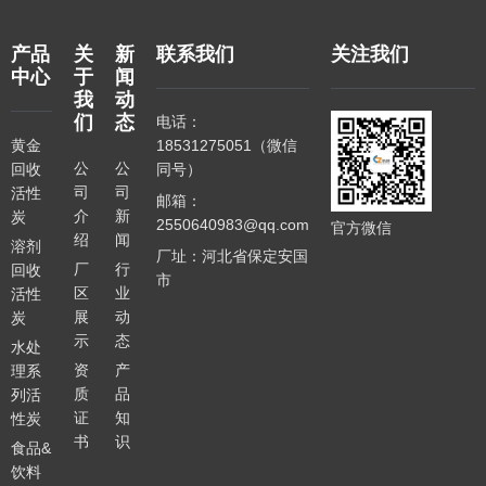
产品
关
新
联系我们
关注我们
中心
于
闻
我
动
们
态
电话：
黄金
18531275051（微信
公
公
回收
同号）
司
司
活性
邮箱：
介
新
炭
2550640983@qq.com
官方微信
绍
闻
溶剂
厂址：河北省保定安国
厂
行
回收
市
区
业
活性
展
动
炭
示
态
水处
资
产
理系
质
品
列活
证
知
性炭
书
识
食品&
饮料