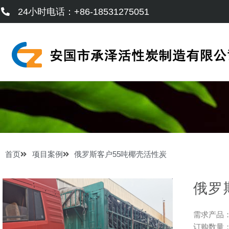
跳
24小时电话：+86-18531275051
至
内
容
首页
项目案例
俄罗斯客户55吨椰壳活性炭
俄罗
需求产品
订购数量：