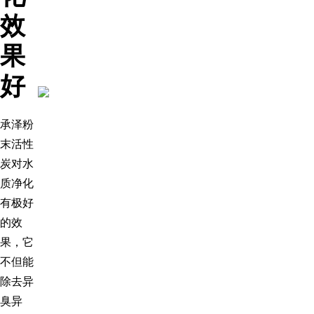
效
果
好
承泽粉
末活性
炭对水
质净化
有极好
的效
果，它
不但能
除去异
臭异