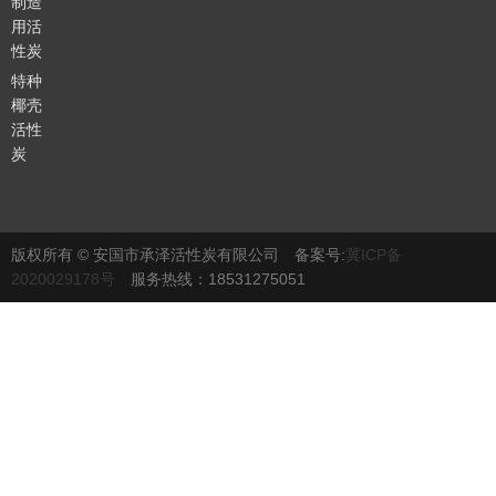
制造
用活
性炭
特种
椰壳
活性
炭
版权所有 © 安国市承泽活性炭有限公司 备案号:
冀ICP备
2020029178号
服务热线：18531275051