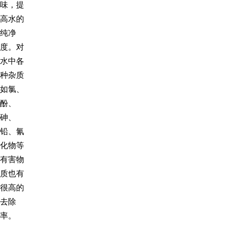
味，提
高水的
纯净
度。对
水中各
种杂质
如氯、
酚、
砷、
铅、氰
化物等
有害物
质也有
很高的
去除
率。