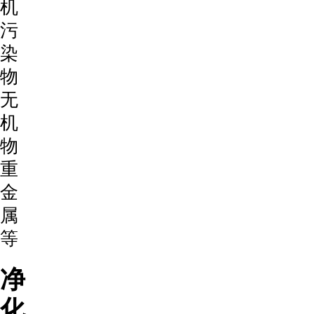
机
污
染
物
无
机
物
重
金
属
等
净
化