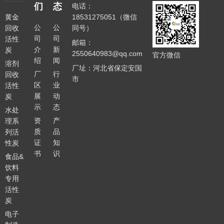
们
态
电话：
黄金
18531275051（微信
公
公
回收
同号）
司
司
活性
邮箱：
介
新
炭
2550640983@qq.com
官方微信
绍
闻
溶剂
厂址：河北省保定安国
厂
行
回收
市
区
业
活性
展
动
炭
示
态
水处
资
产
理系
质
品
列活
证
知
性炭
书
识
食品&
饮料
专用
活性
炭
电子