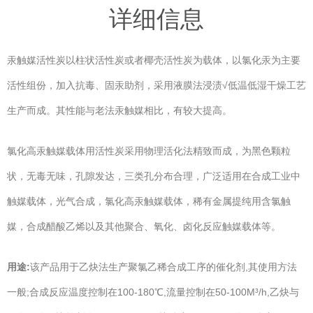
详细信息
汞触媒活性炭以柱状活性炭或者椰壳活性炭为载体，以氯化汞为主要
活性组份，加入抗毒、固汞助剂，采用液膜法浸渍√低温低湿干燥工艺
生产而成。其性能与老法汞触媒相比，有较大提高。
氯化高汞触媒载体用活性炭采用物理活化法精致而成，为黑色颗粒
状，无毒无味，孔隙发达，三类孔分布合理，广泛适用在合成工业中
触媒载体，光气合成，氯化高汞触媒载体，稀有金属提纯用含氯触
媒，合成醋酸乙烯以及其他聚合、氧化、卤化反应触媒载体等。
用途:
该产品用于乙炔法生产聚氯乙稀合成工序的催化剂,其使用方法
一般;合成反应温度控制在100-180℃,流量控制在50-100M³/h,乙炔与