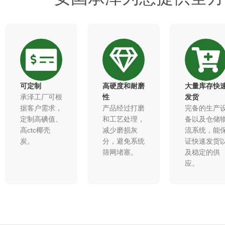
可定制
高硬度和耐磨
大量库存快
承泽工厂可根
性​
发货
据客户需求，
产品经过打磨
完备的生产
定制高碘值、
和工艺处理，
备以及仓储
高ctc椰壳
减少磨损灰
流系统，能
炭。
分，避免系统
证快速发货
筛网堵塞。​
及稳定的供
应。