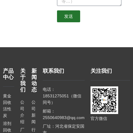
发送
产品
关
新
联系我们
关注我们
中心
于
闻
我
动
们
态
电话：
黄金
18531275051（微信
公
公
回收
同号）
司
司
活性
邮箱：
介
新
炭
2550640983@qq.com
官方微信
绍
闻
溶剂
厂址：河北省保定安国
厂
行
回收
市