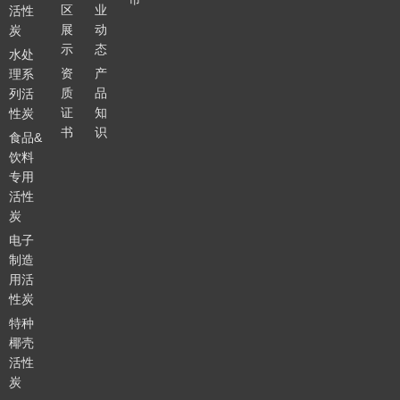
区
业
活性
展
动
炭
示
态
水处
资
产
理系
质
品
列活
证
知
性炭
书
识
食品&
饮料
专用
活性
炭
电子
制造
用活
性炭
特种
椰壳
活性
炭