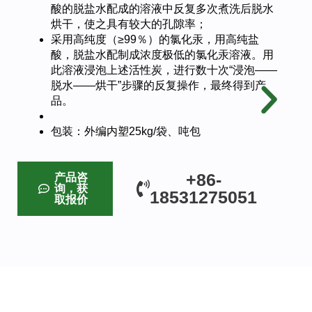
酸的脱盐水配成的溶液中反复多次煮洗后脱水
烘干，使之具有较大的孔隙率；
采用高纯度（≥99％）的氯化汞，用高纯盐
酸，脱盐水配制成浓度极低的氯化汞溶液。用
此溶液浸泡上述活性炭，进行数十次“浸泡——
脱水——烘干”步骤的反复操作，最终得到产
品。
包装：外编内塑25kg/袋、吨包
+86-
产品咨
询，获
18531275051
取报价