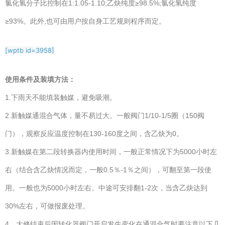
氯化氢分子比控制在1:1.05-1.10;乙炔纯度≥98.5%;氯化氢纯度
≥93%。此外,也可由用户按自身工艺规则程序而定。
[wptb id=3958]
使用条件及装填方法：
1.下雨天不能填装触媒，避免吸潮。
2.新触媒通混合气体，量不易过大。一般阀门1/10-1/5圈（150阀
门），观察反应温度控制在130-160度之间，含乙炔为0。
3.新触媒在第二段转换器内使用时间，一般正常情况下为5000小时左
右（结合含乙炔情况而定，一般0.5％-1％之间），可翻至第一段使
用。一般也为5000小时左右。中途可安排翻1-2次，当含乙炔达到
30%左右，可做报废处理。
4．大修结束后因转化器阀门开启发生变化在通混合气时要注意以下几