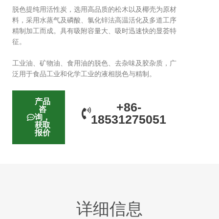
脱色提纯用活性炭，选用高品质的松木以及椰壳为原材
料，采用水蒸气及磷酸、氯化锌法高温活化及多道工序
精制加工而成。具有吸附容量大、吸时迅速快的显荟特
征。
工业油、矿物油、食用油的脱色、去杂味及胶杂质，广
泛用于食品工业和化学工业的液相脱色与精制。
产品
+86-
咨
18531275051
询，
获取
报价
详细信息