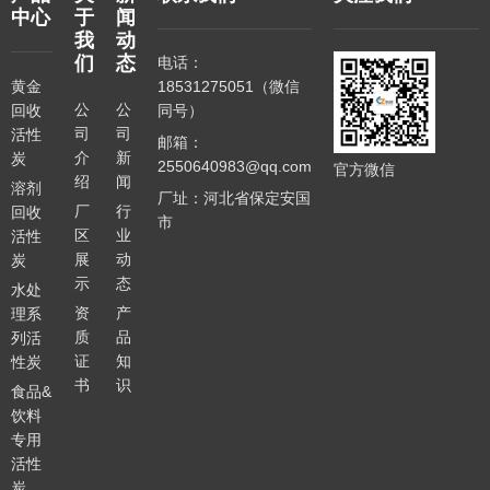
中心
于
闻
我
动
们
态
电话：
黄金
18531275051（微信
公
公
回收
同号）
司
司
活性
邮箱：
介
新
炭
2550640983@qq.com
官方微信
绍
闻
溶剂
厂址：河北省保定安国
厂
行
回收
市
区
业
活性
展
动
炭
示
态
水处
资
产
理系
质
品
列活
证
知
性炭
书
识
食品&
饮料
专用
活性
炭