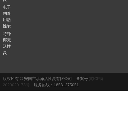
电子
制造
用活
性炭
特种
椰壳
活性
炭
版权所有 © 安国市承泽活性炭有限公司 备案号:
冀ICP备
2020029178号
服务热线：18531275051