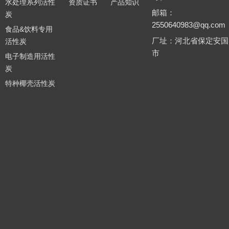
水处理系列活性
资质证书
产品知识
邮箱：
炭
2550640983@qq.com
食品&饮料专用
厂址：河北省保定安国
活性炭
市
电子制造用活性
炭
特种椰壳活性炭