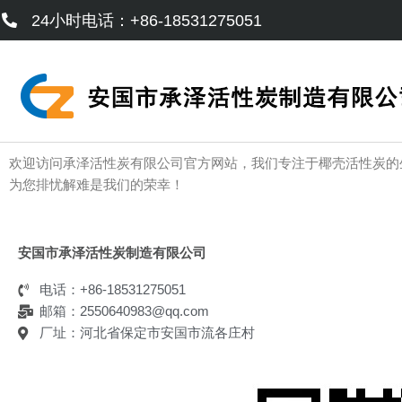
跳
24小时电话：+86-18531275051
至
内
容
欢迎访问承泽活性炭有限公司官方网站，我们专注于椰壳活性炭的
为您排忧解难是我们的荣幸！
安国市承泽活性炭制造有限公司
电话：+86-18531275051
邮箱：2550640983@qq.com
厂址：河北省保定市安国市流各庄村