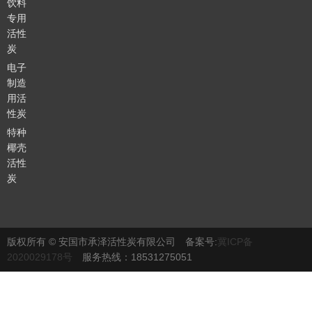
饮料
专用
活性
炭
电子
制造
用活
性炭
特种
椰壳
活性
炭
版权所有 © 安国市承泽活性炭有限公司 备案号:
冀ICP备
2020029178号
服务热线：18531275051