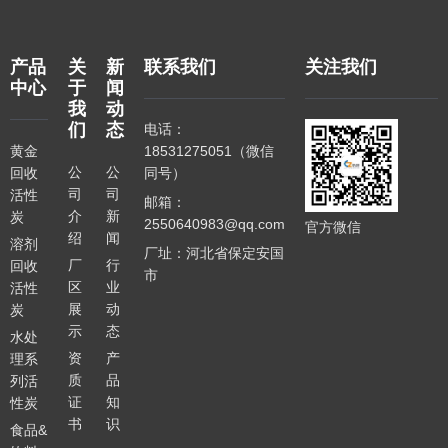
产品
关
新
联系我们
关注我们
中心
于
闻
我
动
们
态
电话：
黄金
18531275051（微信
公
公
回收
同号）
司
司
活性
邮箱：
介
新
炭
2550640983@qq.com
官方微信
绍
闻
溶剂
厂址：河北省保定安国
厂
行
回收
市
区
业
活性
展
动
炭
示
态
水处
资
产
理系
质
品
列活
证
知
性炭
书
识
食品&