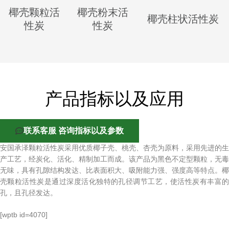
椰壳颗粒活
椰壳粉末活
椰壳柱状活性炭
性炭
性炭
产品指标以及应用
联系客服 咨询指标以及参数
安国承泽颗粒活性炭采用优质椰子壳、桃壳、杏壳为原料，采用先进的生
产工艺，经炭化、活化、精制加工而成。该产品为黑色不定型颗粒，无毒
无味，具有孔隙结构发达、比表面积大、吸附能力强、强度高等特点。椰
壳颗粒活性炭是通过深度活化独特的孔径调节工艺，使活性炭有丰富的
孔，且孔径发达。
[wptb id=4070]