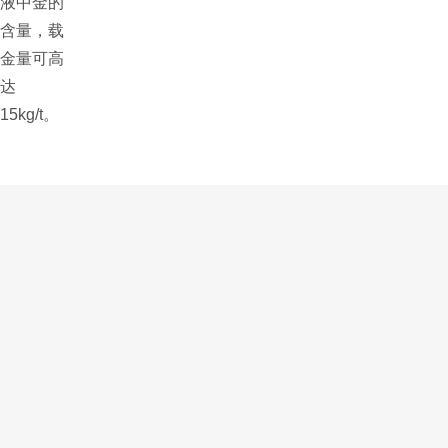
液中金的
含量，载
金量可高
达
15kg/t。