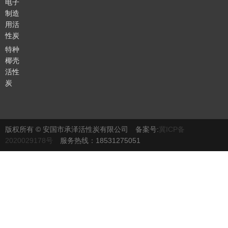
电子
制造
用活
性炭
特种
椰壳
活性
炭
版权所有 © 安国市承泽活性炭有限公司 备案号:
冀ICP备
2020029178号
服务热线：18531275051