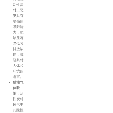
活性炭
对二恶
英具有
极强的
吸附能
力，能
够显著
降低其
排放浓
度，减
轻其对
人体和
环境的
危害。
酸性气
体吸
附
：活
性炭对
废气中
的酸性