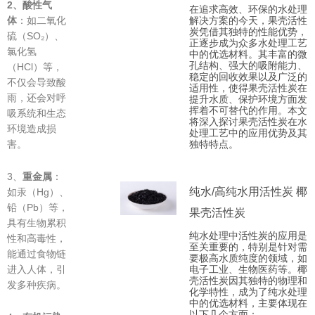
2、
酸性气
在追求高效、环保的水处理
解决方案的今天，果壳活性
体
：如二氧化
炭凭借其独特的性能优势，
硫（SO₂）、
正逐步成为众多水处理工艺
氯化氢
中的优选材料。其丰富的微
孔结构、强大的吸附能力、
（HCl）等，
稳定的回收效果以及广泛的
不仅会导致酸
适用性，使得果壳活性炭在
雨，还会对呼
提升水质、保护环境方面发
挥着不可替代的作用。本文
吸系统和生态
将深入探讨果壳活性炭在水
环境造成损
处理工艺中的应用优势及其
独特特点。
害。
3、
重金属
：
纯水/高纯水用活性炭 椰
如汞（Hg）、
铅（Pb）等，
果壳活性炭
具有生物累积
纯水处理中活性炭的应用是
性和高毒性，
至关重要的，特别是针对需
能通过食物链
要极高水质纯度的领域，如
电子工业、生物医药等。椰
进入人体，引
壳活性炭因其独特的物理和
发多种疾病。
化学特性，成为了纯水处理
中的优选材料，主要体现在
以下几个方面：