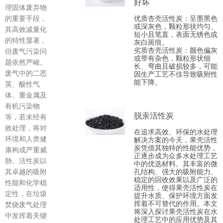
好坏
理固体废弃物
优质杏壳活性炭‌：呈墨黑色
的重要手段，
或深灰色，颗粒形状均匀、
其高效减量化
短小且笔直，表面无锈色或
的特性显著，
灰白斑痕。
劣质杏壳活性炭‌：颜色偏灰
但废气污染问
或带有杂色，颗粒形状细
题依然严峻。
长、弯曲且破损较多，可能
废气中的二恶
因生产工艺不佳导致吸附性
能下降。
英、酸性气
体、重金属及
有机污染物
脱汞活性炭
等，若未经有
效处理，将对
在追求高效、环保的水处理
环境和人类健
解决方案的今天，果壳活性
炭凭借其独特的性能优势，
康构成严重威
正逐步成为众多水处理工艺
胁。活性炭以
中的优选材料。其丰富的微
孔结构、强大的吸附能力、
其卓越的吸附
稳定的回收效果以及广泛的
性能和化学稳
适用性，使得果壳活性炭在
定性，在垃圾
提升水质、保护环境方面发
挥着不可替代的作用。本文
焚烧废气处理
将深入探讨果壳活性炭在水
中发挥着关键
处理工艺中的应用优势及其