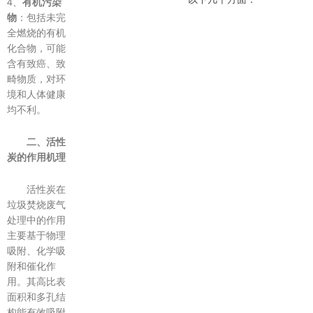
4、
有机污染
物
：包括未完
全燃烧的有机
化合物，可能
含有致癌、致
畸物质，对环
境和人体健康
均不利。
二、活性
炭的作用机理
活性炭在
垃圾焚烧废气
处理中的作用
主要基于物理
吸附、化学吸
附和催化作
用。其高比表
面积和多孔结
构能有效吸附