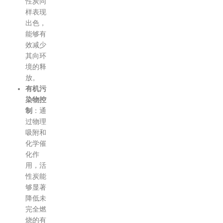
性炭同
样表现
出色，
能够有
效减少
其向环
境的释
放。
有机污
染物控
制
：通
过物理
吸附和
化学催
化作
用，活
性炭能
够显著
降低未
完全燃
烧的有