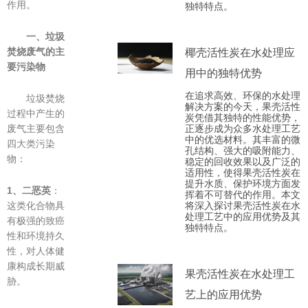
作用。
独特特点。
一、垃圾
焚烧废气的主
椰壳活性炭在水处理应
要污染物
用中的独特优势
在追求高效、环保的水处理
垃圾焚烧
解决方案的今天，果壳活性
过程中产生的
炭凭借其独特的性能优势，
正逐步成为众多水处理工艺
废气主要包含
中的优选材料。其丰富的微
四大类污染
孔结构、强大的吸附能力、
物：
稳定的回收效果以及广泛的
适用性，使得果壳活性炭在
提升水质、保护环境方面发
1、
二恶英
：
挥着不可替代的作用。本文
将深入探讨果壳活性炭在水
这类化合物具
处理工艺中的应用优势及其
有极强的致癌
独特特点。
性和环境持久
性，对人体健
康构成长期威
果壳活性炭在水处理工
胁。
艺上的应用优势