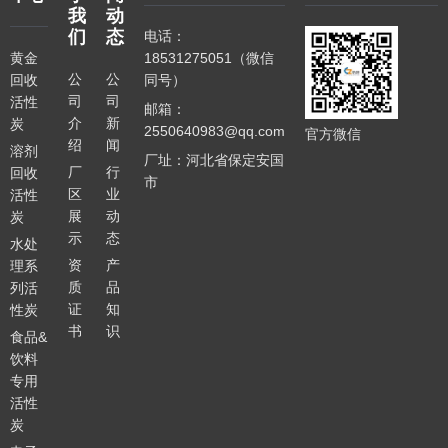
我
动
们
态
电话：
黄金
18531275051（微信
公
公
回收
同号）
司
司
活性
邮箱：
介
新
炭
2550640983@qq.com
官方微信
绍
闻
溶剂
厂址：河北省保定安国
厂
行
回收
市
区
业
活性
展
动
炭
示
态
水处
资
产
理系
质
品
列活
证
知
性炭
书
识
食品&
饮料
专用
活性
炭