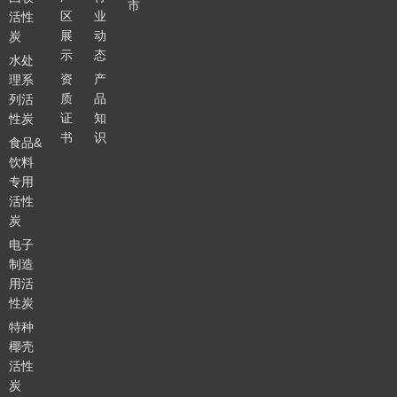
市
区
业
活性
展
动
炭
示
态
水处
资
产
理系
质
品
列活
证
知
性炭
书
识
食品&
饮料
专用
活性
炭
电子
制造
用活
性炭
特种
椰壳
活性
炭