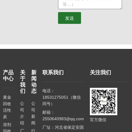
发送
产品
关
新
联系我们
关注我们
中心
于
闻
我
动
们
态
电话：
黄金
18531275051（微信
公
公
回收
同号）
司
司
活性
邮箱：
介
新
炭
2550640983@qq.com
官方微信
绍
闻
溶剂
厂址：河北省保定安国
厂
行
回收