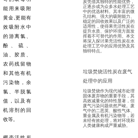
炭凭借其独特的性能优势，
正逐步成为众多水处理工艺
能用来吸附
中的优选材料。其丰富的微
孔结构、强大的吸附能力、
黄金,更能有
稳定的回收效果以及广泛的
适用性，使得果壳活性炭在
效吸附水中
提升水质、保护环境方面发
的游离氯、
挥着不可替代的作用。本文
将深入探讨果壳活性炭在水
酚、硫、
处理工艺中的应用优势及其
独特特点。
油、胶质、
农药残留物
垃圾焚烧活性炭在废气
和其他有机
处理中的应用
污染物，余
垃圾焚烧作为现代城市处理
氯、半脱氯
固体废弃物的重要手段，其
值，以及有
高效减量化的特性显著，但
废气污染问题依然严峻。废
机溶剂的回
气中的二恶英、酸性气体、
重金属及有机污染物等，若
收等。
未经有效处理，将对环境和
人类健康构成严重威胁。
椰壳活性炭