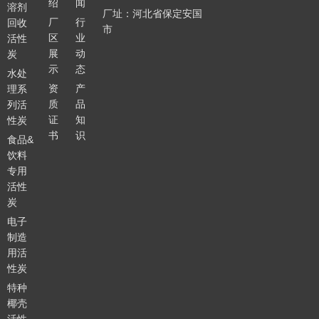
绍
闻
溶剂
厂址：河北省保定安国
厂
行
回收
市
区
业
活性
展
动
炭
示
态
水处
资
产
理系
质
品
列活
证
知
性炭
书
识
食品&
饮料
专用
活性
炭
电子
制造
用活
性炭
特种
椰壳