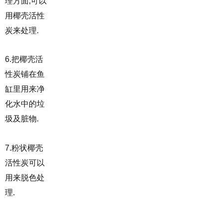
理方面,可以
用椰壳活性
炭来处理.
6.把椰壳活
性炭铺在鱼
缸里用来净
化水中的垃
圾及脏物.
7.粉状椰壳
活性炭可以
用来脱色处
理.