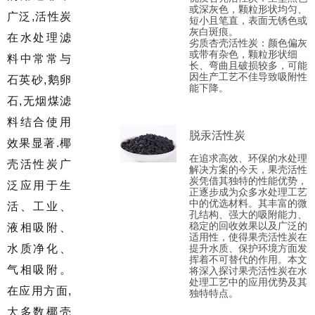
或深灰色，颗粒形状均匀、
广泛,活性炭
短小且笔直，表面无锈色或
灰白斑痕。
在水处理滤
劣质杏壳活性炭‌：颜色偏灰
或带有杂色，颗粒形状细
料中常常与
长、弯曲且破损较多，可能
因生产工艺不佳导致吸附性
石英砂,鹅卵
能下降。
石,无烟煤滤
料结合使用
脱汞活性炭
效果显著.椰
在追求高效、环保的水处理
壳活性炭广
解决方案的今天，果壳活性
炭凭借其独特的性能优势，
泛应用于生
正逐步成为众多水处理工艺
中的优选材料。其丰富的微
活、工业、
孔结构、强大的吸附能力、
稳定的回收效果以及广泛的
液相吸附、
适用性，使得果壳活性炭在
水质净化、
提升水质、保护环境方面发
挥着不可替代的作用。本文
气相吸附。
将深入探讨果壳活性炭在水
处理工艺中的应用优势及其
在应用方面,
独特特点。
大多数椰壳