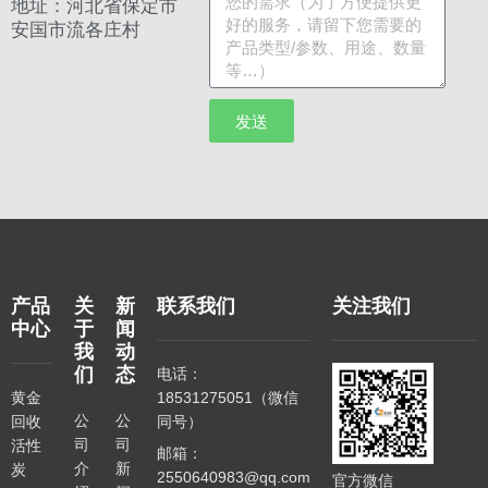
地址：河北省保定市
安国市流各庄村
发送
产品
关
新
联系我们
关注我们
中心
于
闻
我
动
们
态
电话：
黄金
18531275051（微信
公
公
回收
同号）
司
司
活性
邮箱：
介
新
炭
2550640983@qq.com
官方微信