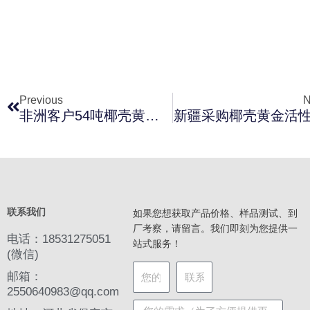
上一页
Previous
N
非洲客户54吨椰壳黄金炭
新疆采购椰壳黄金活
联系我们
如果您想获取产品价格、样品测试、到
厂考察，请留言。我们即刻为您提供一
电话：18531275051
站式服务！
(微信)
邮箱：
2550640983@qq.com