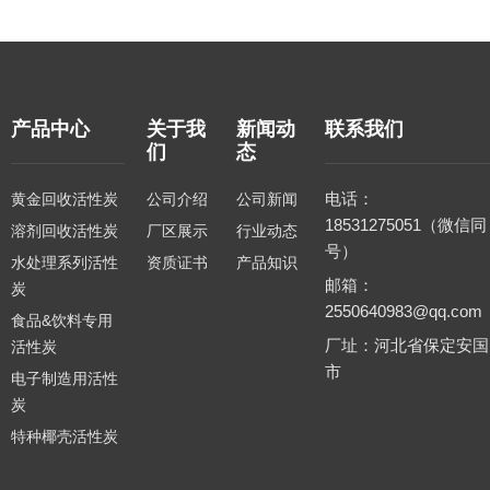
产品中心
关于我
新闻动
联系我们
们
态
电话：
黄金回收活性炭
公司介绍
公司新闻
18531275051（微信同
溶剂回收活性炭
厂区展示
行业动态
号）
水处理系列活性
资质证书
产品知识
邮箱：
炭
2550640983@qq.com
食品&饮料专用
厂址：河北省保定安国
活性炭
市
电子制造用活性
炭
特种椰壳活性炭