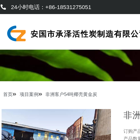
跳
24小时电话：+86-18531275051
至
内
容
首页
项目案例
非洲客户54吨椰壳黄金炭
非
订购产
产品数量