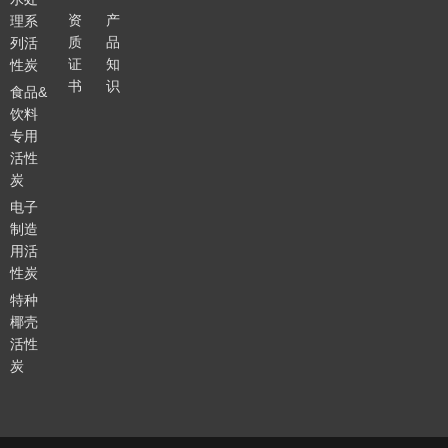
资
产
理系
质
品
列活
证
知
性炭
书
识
食品&
饮料
专用
活性
炭
电子
制造
用活
性炭
特种
椰壳
活性
炭