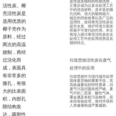
炭凭借其独特的性能优势，
活性炭。椰
正逐步成为众多水处理工艺
中的优选材料。其丰富的微
壳活性炭是
孔结构、强大的吸附能力、
稳定的回收效果以及广泛的
选用优质的
适用性，使得果壳活性炭在
提升水质、保护环境方面发
椰子壳作为
挥着不可替代的作用。本文
将深入探讨果壳活性炭在水
原料，经过
处理工艺中的应用优势及其
独特特点。
两次的高温
烧制，再经
过活化而
垃圾焚烧活性炭在废气
成，表面具
处理中的应用
有非常多的
垃圾焚烧作为现代城市处理
固体废弃物的重要手段，其
微孔，有很
高效减量化的特性显著，但
废气污染问题依然严峻。废
大的比表面
气中的二恶英、酸性气体、
重金属及有机污染物等，若
积，内部孔
未经有效处理，将对环境和
人类健康构成严重威胁。
隙结构发
达，吸附性