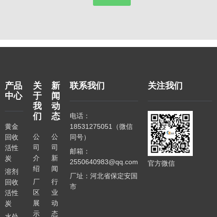
产品
关
新
联系我们
关注我们
中心
于
闻
我
动
们
态
电话：
黄金
18531275051（微信
公
公
回收
同号）
司
司
活性
邮箱：
介
新
炭
2550640983@qq.com
官方微信
绍
闻
溶剂
厂址：河北省保定安国
厂
行
回收
市
区
业
活性
展
动
炭
示
态
水处