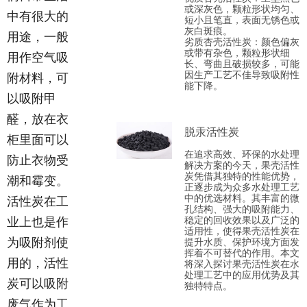
或深灰色，颗粒形状均匀、
中有很大的
短小且笔直，表面无锈色或
灰白斑痕。
用途，一般
劣质杏壳活性炭‌：颜色偏灰
或带有杂色，颗粒形状细
用作空气吸
长、弯曲且破损较多，可能
因生产工艺不佳导致吸附性
附材料，可
能下降。
以吸附甲
醛，放在衣
脱汞活性炭
柜里面可以
在追求高效、环保的水处理
防止衣物受
解决方案的今天，果壳活性
炭凭借其独特的性能优势，
潮和霉变。
正逐步成为众多水处理工艺
中的优选材料。其丰富的微
活性炭在工
孔结构、强大的吸附能力、
稳定的回收效果以及广泛的
业上也是作
适用性，使得果壳活性炭在
为吸附剂使
提升水质、保护环境方面发
挥着不可替代的作用。本文
用的，活性
将深入探讨果壳活性炭在水
处理工艺中的应用优势及其
炭可以吸附
独特特点。
废气作为工