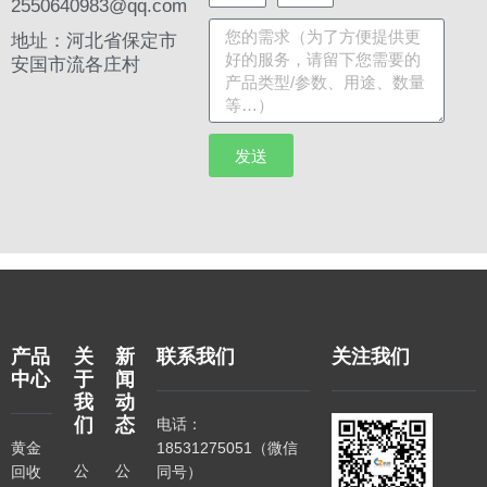
2550640983@qq.com
地址：河北省保定市
安国市流各庄村
发送
产品
关
新
联系我们
关注我们
中心
于
闻
我
动
们
态
电话：
黄金
18531275051（微信
公
公
回收
同号）