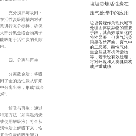
垃圾焚烧活性炭在
废气处理中的应用
充分搅拌与吸附：
在活性炭吸附槽内对矿
垃圾焚烧作为现代城市
浆进行充分搅拌，确保
处理固体废弃物的重要
手段，其高效减量化的
大部分氰金络合物离子
特性显著，但废气污染
能吸附于活性炭的孔隙
问题依然严峻。废气中
内。
的二恶英、酸性气体、
重金属及有机污染物
等，若未经有效处理，
四、分离与再生
将对环境和人类健康构
成严重威胁。
分离载金炭：将吸
附了金的活性炭从矿浆
中分离出来，形成“载金
炭”。
解吸与再生：通过
特定方法（如高温焙烧
或使用解吸液）将金从
活性炭上解吸下来，恢
复活性炭的吸附能力，