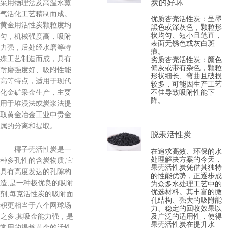
炭的好坏
采用物理法及高温水蒸
气活化工艺精制而成。
优质杏壳活性炭‌：呈墨
黄金用活性炭颗粒度均
黑色或深灰色，颗粒形
状均匀、短小且笔直，
匀，机械强度高，吸附
表面无锈色或灰白斑
力强，后处经水磨等特
痕。
殊工艺制造而成，具有
劣质杏壳活性炭‌：颜色
偏灰或带有杂色，颗粒
耐磨强度好、吸附性能
形状细长、弯曲且破损
高等特点，适用于现代
较多，可能因生产工艺
不佳导致吸附性能下
化金矿采金生产，主要
降。
用于堆浸法或炭浆法提
取黄金冶金工业中贵金
属的分离和提取。
脱汞活性炭
椰子壳活性炭是一
在追求高效、环保的水
处理解决方案的今天，
种多孔性的含炭物质,它
果壳活性炭凭借其独特
具有高度发达的孔隙构
的性能优势，正逐步成
造,是一种极优良的吸附
为众多水处理工艺中的
优选材料。其丰富的微
剂,每克活性炭的吸附面
孔结构、强大的吸附能
积更相当于八个网球场
力、稳定的回收效果以
及广泛的适用性，使得
之多.其吸金能力强，是
果壳活性炭在提升水
常用的提炼黄金的活性