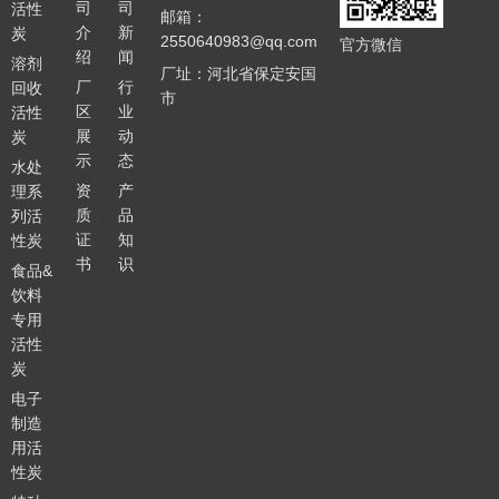
司
司
活性
邮箱：
介
新
炭
2550640983@qq.com
官方微信
绍
闻
溶剂
厂址：河北省保定安国
厂
行
回收
市
区
业
活性
展
动
炭
示
态
水处
资
产
理系
质
品
列活
证
知
性炭
书
识
食品&
饮料
专用
活性
炭
电子
制造
用活
性炭