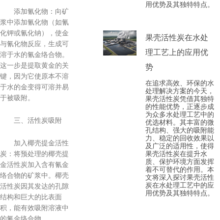
用优势及其独特特点。
添加氰化物：向矿
浆中添加氰化物（如氰
化钾或氰化钠），使金
果壳活性炭在水处
与氰化物反应，生成可
理工艺上的应用优
溶于水的氰金络合物。
这一步是提取黄金的关
势
键，因为它使原本不溶
在追求高效、环保的水
于水的金变得可溶并易
处理解决方案的今天，
于被吸附。
果壳活性炭凭借其独特
的性能优势，正逐步成
为众多水处理工艺中的
三、活性炭吸附
优选材料。其丰富的微
孔结构、强大的吸附能
力、稳定的回收效果以
加入椰壳提金活性
及广泛的适用性，使得
果壳活性炭在提升水
炭：将预处理的椰壳提
质、保护环境方面发挥
金活性炭加入含有氰金
着不可替代的作用。本
络合物的矿浆中。椰壳
文将深入探讨果壳活性
炭在水处理工艺中的应
活性炭因其发达的孔隙
用优势及其独特特点。
结构和巨大的比表面
积，能有效吸附溶液中
的氰金络合物。