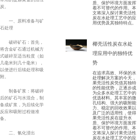
质、保护环境方面发挥
炭。
着不可替代的作用。本
文将深入探讨果壳活性
炭在水处理工艺中的应
一、原料准备与矿
用优势及其独特特点。
石处理
破碎矿石：首先，
椰壳活性炭在水处
将含金矿石通过机械方
理应用中的独特优
式破碎至适当粒度（如
势
几毫米到几十毫米），
以便进行后续处理和吸
在追求高效、环保的水
附。
处理解决方案的今天，
果壳活性炭凭借其独特
的性能优势，正逐步成
制备矿浆：将破碎
为众多水处理工艺中的
优选材料。其丰富的微
后的矿石与水混合，制
孔结构、强大的吸附能
备成矿浆，为后续化学
力、稳定的回收效果以
反应和吸附过程做准
及广泛的适用性，使得
果壳活性炭在提升水
备。
质、保护环境方面发挥
着不可替代的作用。本
文将深入探讨果壳活性
二、氰化浸出
炭在水处理工艺中的应