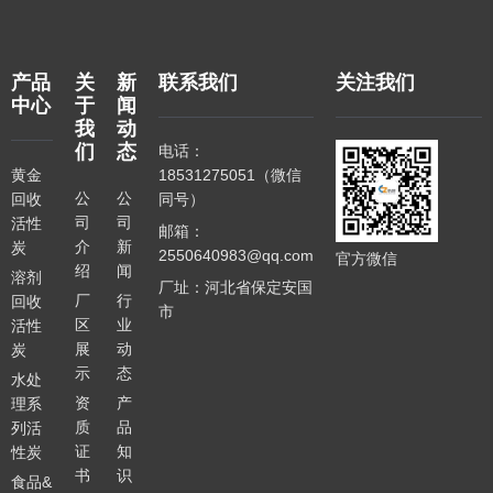
产品
关
新
联系我们
关注我们
中心
于
闻
我
动
们
态
电话：
黄金
18531275051（微信
公
公
回收
同号）
司
司
活性
邮箱：
介
新
炭
2550640983@qq.com
官方微信
绍
闻
溶剂
厂址：河北省保定安国
厂
行
回收
市
区
业
活性
展
动
炭
示
态
水处
资
产
理系
质
品
列活
证
知
性炭
书
识
食品&