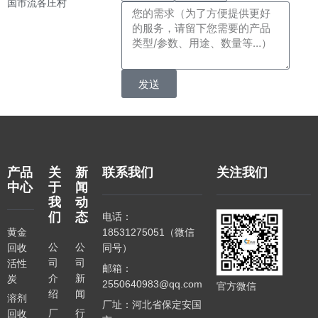
国市流各庄村
发送
产品
关
新
联系我们
关注我们
中心
于
闻
我
动
们
态
电话：
黄金
18531275051（微信
公
公
回收
同号）
司
司
活性
邮箱：
介
新
炭
2550640983@qq.com
官方微信
绍
闻
溶剂
厂址：河北省保定安国
厂
行
回收