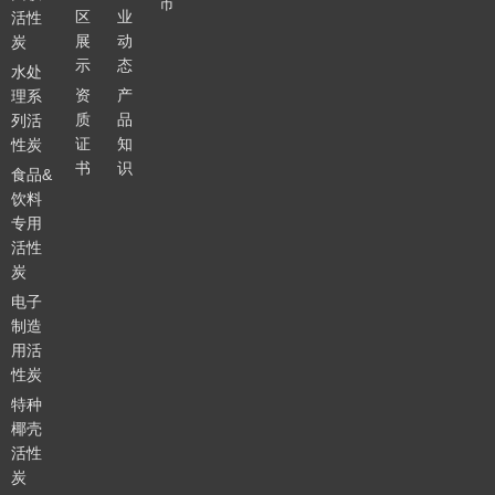
市
区
业
活性
展
动
炭
示
态
水处
资
产
理系
质
品
列活
证
知
性炭
书
识
食品&
饮料
专用
活性
炭
电子
制造
用活
性炭
特种
椰壳
活性
炭