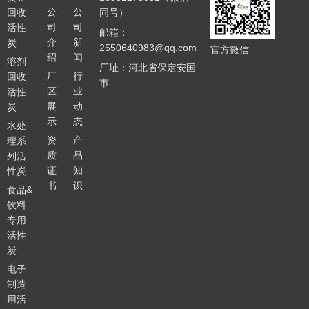
公
公
回收
同号）
司
司
活性
邮箱：
介
新
炭
2550640983@qq.com
官方微信
绍
闻
溶剂
厂址：河北省保定安国
厂
行
回收
市
区
业
活性
展
动
炭
示
态
水处
资
产
理系
质
品
列活
证
知
性炭
书
识
食品&
饮料
专用
活性
炭
电子
制造
用活