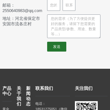
邮箱：
2550640983@qq.com
地址：河北省保定市
安国市流各庄村
发送
产品
关
新
联系我们
关注我们
中心
于
闻
我
动
们
态
电话：
黄金
18531275051（微信